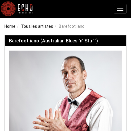
Toggl
navig
Home
Tous les artistes
Barefoot iano
Barefoot iano (Australian Blues 'n' Stuff)