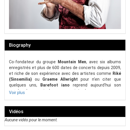
Biography
Co-fondateur du groupe
Mountain Men
, avec six albums
enregistrés et plus de 600 dates de concerts depuis 2009,
et riche de son expérience avec des artistes comme
Riké
(Sinsemilia)
ou
Graeme Allwright
pour n’en citer que
quelques uns,
Barefoot iano
reprend aujourd’hui son
vagabondage musical avec son projet solo.
Voir plus
Personnalité incontestable, véritable homme de scène,
iano, équipé de ses harmonicas et sa guitare (elle aussi
Vidéos
australienne) vous invite à respirer et vivre sa musique
dans un show solaire qui swingue et qui pulse et où se
Aucune vidéo pour le moment.
mêlent humour, sensibilité et partage
. Il vous embarquera
en musique, partageant ses chansons qui sont autant de